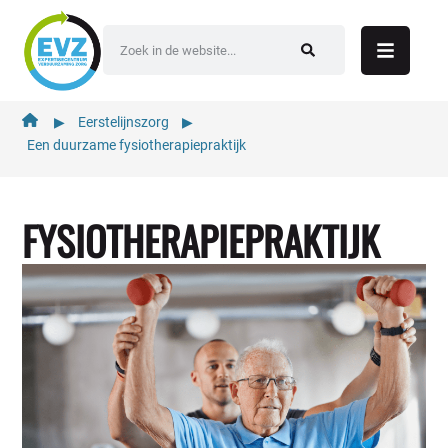
de
inhoud
▶︎
Eerstelijnszorg
▶︎
Een duurzame fysiotherapie­praktijk
FYSIOTHERAPIE­PRAKTIJK