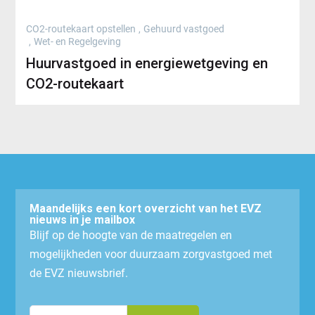
CO2-routekaart opstellen
,
Gehuurd vastgoed
,
Wet- en Regelgeving
Huurvastgoed in energiewetgeving en
CO2-routekaart
Maandelijks een kort overzicht van het EVZ
nieuws in je mailbox
Blijf op de hoogte van de maatregelen en
mogelijkheden voor duurzaam zorgvastgoed met
de EVZ nieuwsbrief.
Email