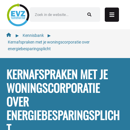
de
inhoud
▶︎
Kennisbank
▶︎
Kernafspraken met je woningscorporatie over
energiebesparingsplicht
KERNAFSPRAKEN MET JE
WONINGSCORPORATIE
OVER
ENERGIEBESPARINGSPLICH
T