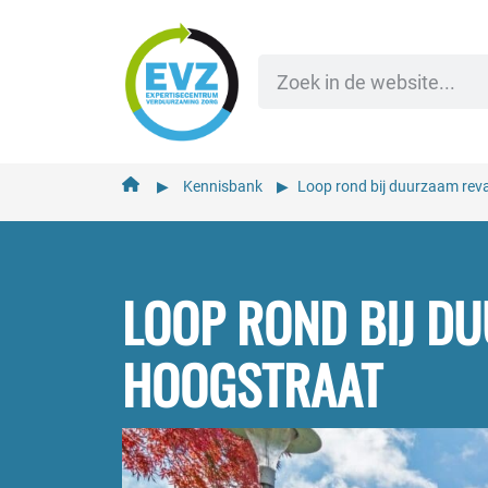
de
inhoud
▶︎
Kennisbank
▶︎
Loop rond bij duurzaam rev
LOOP ROND BIJ D
HOOGSTRAAT