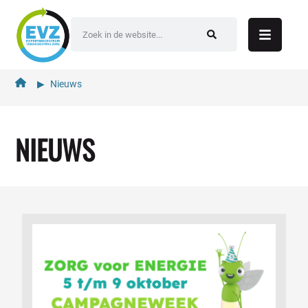
de
inhoud
▶︎
Nieuws
NIEUWS