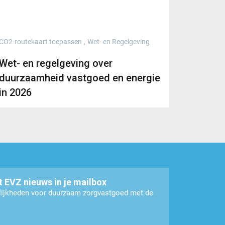
CO2-routekaart toepassen
,
Wet- en Regelgeving
Wet- en regelgeving over
duurzaamheid vastgoed en energie
in 2026
t EVZ nieuws in je mailbox
elijkheden voor duurzaam zorgvastgoed met de