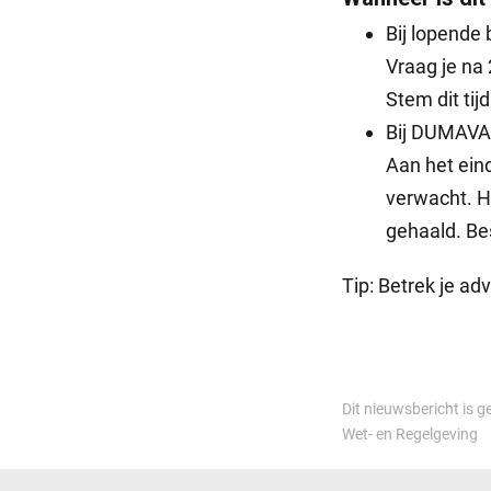
Bij lopende
Vraag je na
Stem dit tij
Bij DUMAVA-
Aan het eind
verwacht. H
gehaald. Bes
Tip: Betrek je a
Dit nieuwsbericht is g
Wet- en Regelgeving