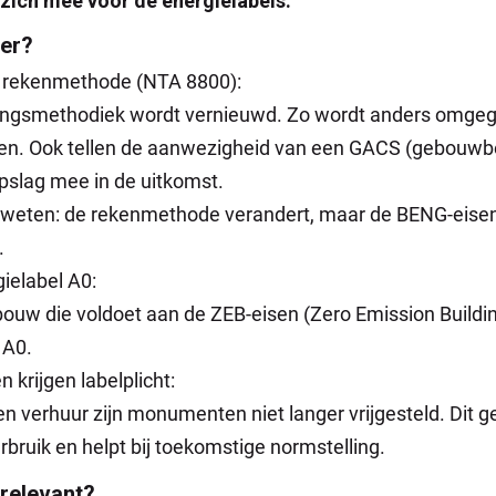
zich mee voor de energielabels.
 er?
 rekenmethode (NTA 8800):
ingsmethodiek wordt vernieuwd. Zo wordt anders omge
en. Ook tellen de aanwezigheid van een GACS (gebouw
pslag mee in de uitkomst.
weten: de rekenmethode verandert, maar de BENG-eisen z
.
ielabel A0:
ouw die voldoet aan de ZEB-eisen (Zero Emission Buildi
 A0.
krijgen labelplicht:
en verhuur zijn monumenten niet langer vrijgesteld. Dit g
rbruik en helpt bij toekomstige normstelling.
 relevant?