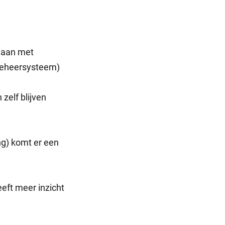
gaan met
beheersysteem)
elf blijven
ng) komt er een
eeft meer inzicht