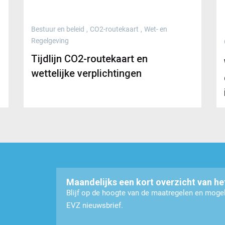
Bestuur en beleid
,
CO2-routekaart
,
Wet- en
Regelgeving
Tijdlijn CO2-routekaart en
wettelijke verplichtingen
Maandelijks een kort overzicht van he
Blijf op de hoogte van de maatregelen en mog
EVZ nieuwsbrief.