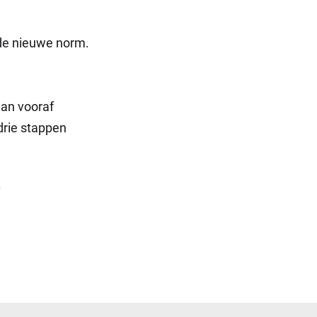
 de nieuwe norm.
dan vooraf
drie stappen
.