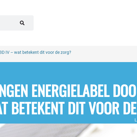
BD IV – wat betekent dit voor de zorg?
INGEN ENERGIELABEL DO
AT BETEKENT DIT VOOR D
L