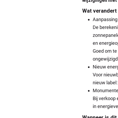
wijzigingen met 
Wat verandert
Aanpassing
De bereken
zonnepanel
en energieo
Goed om te 
ongewijzigd
Nieuw energ
Voor nieuwb
nieuw label:
Monumenten 
Bij verkoop 
in energieve
Wanneer is dit