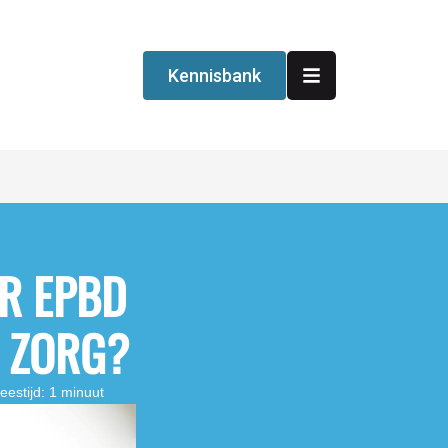
Kennisbank
OR EPBD
E ZORG?
eestijd: 1 minuut