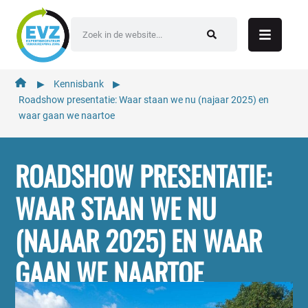
de
inhoud
▶︎
Kennisbank
▶︎
Roadshow presentatie: Waar staan we nu (najaar 2025) en
waar gaan we naartoe
ROADSHOW PRESENTATIE:
WAAR STAAN WE NU
(NAJAAR 2025) EN WAAR
GAAN WE NAARTOE
Verslag, presentatie