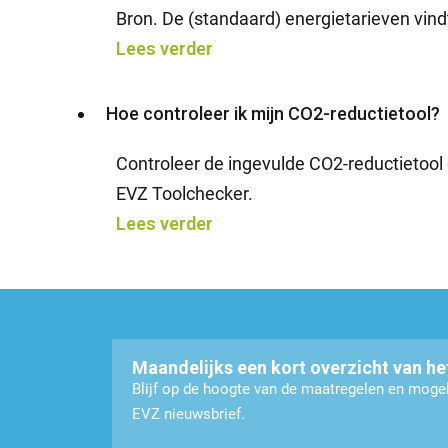
Bron. De (standaard) energietarieven vind
Lees verder
Hoe controleer ik mijn ­CO2-reductietool?
Controleer de ingevulde CO2-reductietool
EVZ Toolchecker.
Lees verder
Maandelijks een kort overzicht van he
Blijf op de hoogte van de maatregelen en mog
EVZ nieuwsbrief.