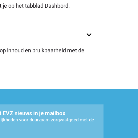
t je op het tabblad Dashbord.
 op inhoud en bruikbaarheid met de
t EVZ nieuws in je mailbox
elijkheden voor duurzaam zorgvastgoed met de