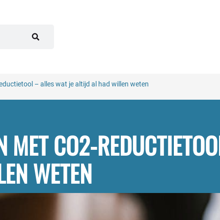
ctietool – alles wat je altijd al had willen weten
 MET CO2-REDUCTIETOOL
LLEN WETEN