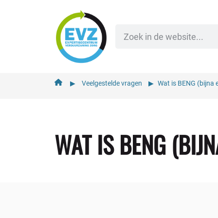
de
inhoud
▶︎
Veelgestelde vragen
▶︎
Wat is BENG (bijna
WAT IS BENG (BIJ