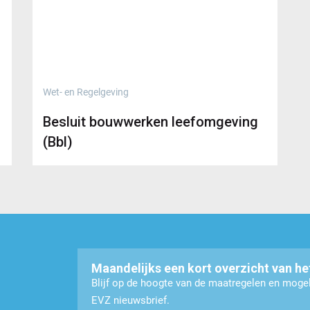
Wet- en Regelgeving
Besluit bouwwerken leefomgeving
(Bbl)
Maandelijks een kort overzicht van he
Blijf op de hoogte van de maatregelen en mog
EVZ nieuwsbrief.