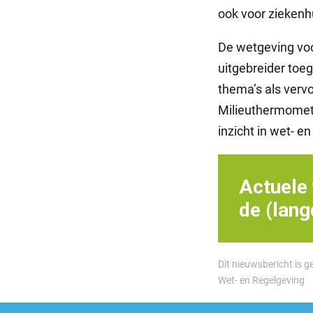
ook voor ziekenhu
De wetgeving voo
uitgebreider toe
thema’s als vervo
Milieuthermomete
inzicht in wet- e
Actuele 
de (lang
Dit nieuwsbericht is g
Wet- en Regelgeving