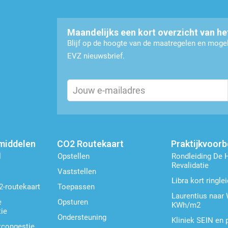
Maandelijks een kort overzicht van he
Blijf op de hoogte van de maatregelen en mog
EVZ nieuwsbrief.
Email
(Vereist)
middelen
CO2 Routekaart
Praktijkvoor
l
Opstellen
Rondleiding De 
Revalidatie
Vaststellen
Libra kort ringlei
2-routekaart
Toepassen
Laurentius naar 
e
Opsturen
KWh/m2
ie
Ondersteu­ning
Kliniek SEIN en
congestie