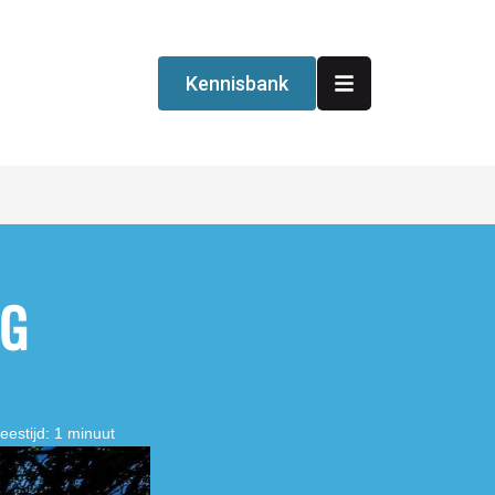
Kennisbank
NG
eestijd: 1 minuut