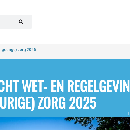
angdurige) zorg 2025
CHT WET- EN REGELGEVI
URIGE) ZORG 2025
L