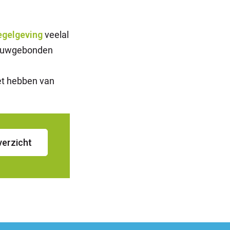
egelgeving
veelal
ebouwgebonden
et hebben van
verzicht