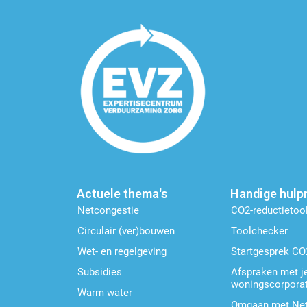
Actuele thema's
Handige hulp
Netcongestie
CO2-reductietoo
Circulair (ver)bouwen
Toolchecker
Wet- en regelgeving
Startgesprek CO
Subsidies
Afspraken met j
woningscorporat
Warm water
Omgaan met Net