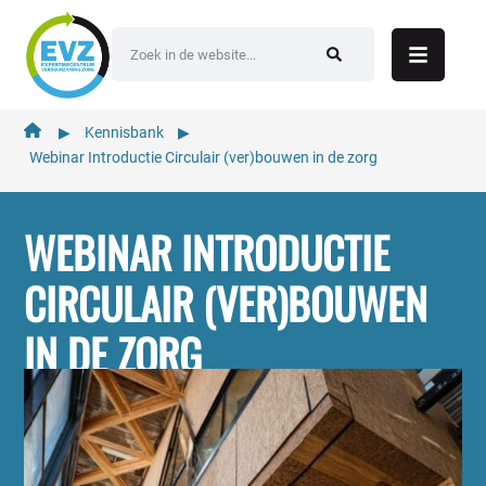
de
inhoud
▶︎
Kennisbank
▶︎
Webinar Introductie Circulair (ver)bouwen in de zorg
WEBINAR INTRODUCTIE
CIRCULAIR (VER)BOUWEN
IN DE ZORG
Webinar