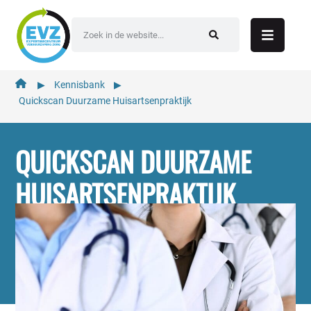
de
inhoud
▶︎
Kennisbank
▶︎
Quickscan Duurzame Huisartsenpraktijk
QUICKSCAN DUURZAME
HUISARTSENPRAKTIJK
Hulpmiddel