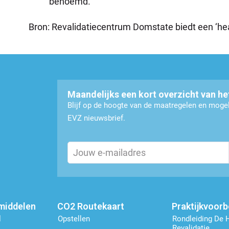
benoemd.
Bron: Revalidatiecentrum Domstate biedt een ‘heal
Maandelijks een kort overzicht van he
Blijf op de hoogte van de maatregelen en mog
EVZ nieuwsbrief.
Email
(Vereist)
middelen
CO2 Routekaart
Praktijkvoor
l
Opstellen
Rondleiding De 
Revalidatie