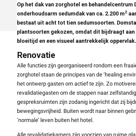
Op het dak van zorghotel en behandelcentrum D
2
onderhoudsarm sedumdak van ca. 2.200 m
aan
bestaat uit acht tot tien sedumsoorten. Domsta
plantsoorten gekozen, omdat dit bijdraagt aan 
bloeitijd en een visueel aantrekkelijk oppervlak
Renovatie
Alle functies zijn georganiseerd rondom een fraaie 
zorghotel staan de principes van de ‘healing envi
het ontwerp gasten om actief te zijn. Zo motivere
revalidatiegasten om de stappen naar zelfstandig
gespreksruimten zijn zodanig ingericht dat zij b
bewegingsvrijheid. Buiten wordt naar binnen gebra
‘normale’ leven buiten het hotel.
Alle revalidatiekamers zijn voorzien van ruime gla