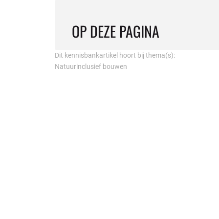
OP DEZE PAGINA
Dit kennisbankartikel hoort bij thema(s):
Natuurinclusief bouwen