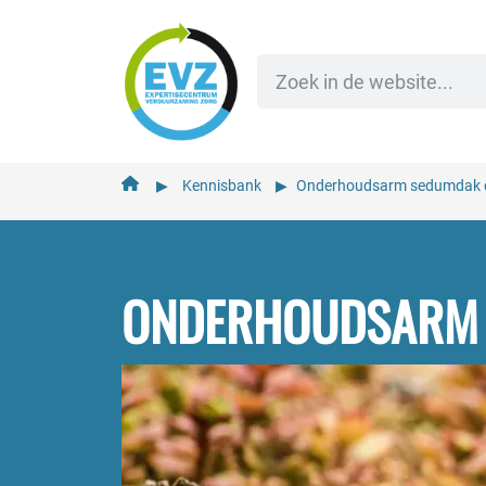
de
inhoud
▶︎
Kennisbank
▶︎
Onderhoudsarm sedumdak o
ONDERHOUDSARM 