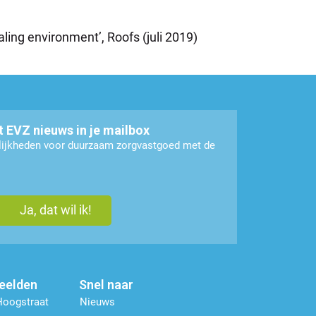
ing environment’, Roofs (juli 2019)
t EVZ nieuws in je mailbox
elijkheden voor duurzaam zorgvastgoed met de
beelden
Snel naar
Hoogstraat
Nieuws