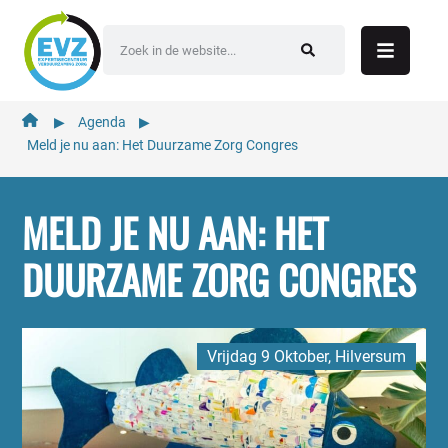
de
inhoud
▶︎
Agenda
▶︎
Meld je nu aan: Het Duurzame Zorg Congres
MELD JE NU AAN: HET
DUURZAME ZORG CONGRES
Vrijdag 9 Oktober, Hilversum