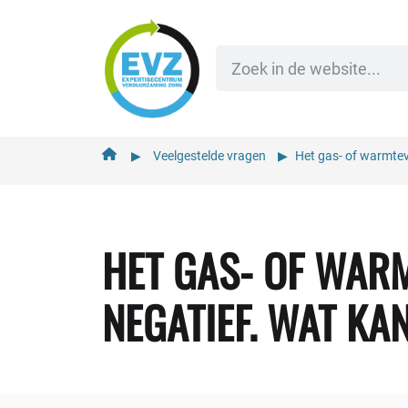
de
inhoud
▶︎
Veelgestelde vragen
▶︎
Het gas- of warmtev
HET GAS- OF WAR
NEGATIEF. WAT KA