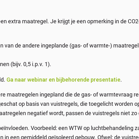
en extra maatregel. Je krijgt je een opmerking in de CO2-to
gen van de andere ingeplande (gas- of warmte-) maatrege
n (bijv. 0,5 i.p.v. 1).
ld.
Ga naar webinar en bijbehorende presentatie
.
dere maatregelen ingepland die de gas- of warmtevraag 
chat op basis van vuistregels, die toegelicht worden op 
tregelen negatief wordt, passen de vuistregels niet zo 
eïnvloeden. Voorbeeld: een WTW op luchtbehandeling za
 in een gemiddeld geïsoleerd gebouw. Ofwel: de vuistre